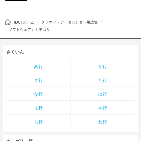
IDCFホーム
クラウド・データセンター用語集
「ソフトウェア」カテゴリ
さくいん
あ行
か行
さ行
た行
な行
は行
ま行
や行
ら行
わ行