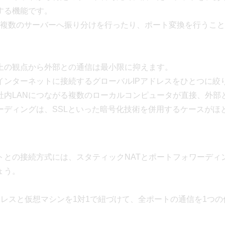
する機能です。
に複数のサーバーへ振り分けを行ったり、ポート変換を行うこ
上の観点から外部との通信は最小限に抑えます。
インターネットに接続するグローバルIPアドレスをひとつに絞
社内LANにつながる複数のローカルコンピュータが直接、外部
ーディングは、SSLといった暗号化技術を併用するケースがほ
トとの接続方式には、スタティックNATとポートフォワーディ
ょう。
アドレスと仮想マシンを1対1で紐づけて、全ポートの通信を1つの