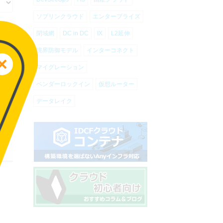
ソブリンクラウド
エンタープライズ
閉域網
DC in DC
IX
L2延伸
境界防御モデル
インターコネクト
マイグレーション
ベンダーロックイン
仮想ルーター
データレイク