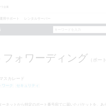
フラ企業
運用サポート
レンタルサーバー
トフォワーディング
（ポー
IPマスカレード
トワーク
セキュリティ
ターネットから特定のポート番号宛てに届いたパケットを、あ