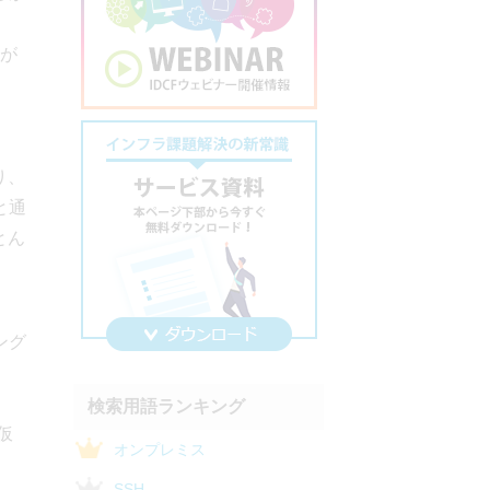
とが
り、
と通
とん
ング
検索用語ランキング
仮
オンプレミス
SSH