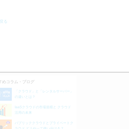
へ戻る
すめコラム・ブログ
「クラウド」と「レンタルサーバー」
の違いとは？
IaaSクラウドの市場規模と クラウド
活用の未来
パブリッククラウドとプライベートク
ラウド どうやって使い分ける？