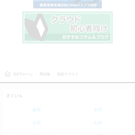
IDCFホーム
用語集
国産クラウド
さくいん
あ行
か行
さ行
た行