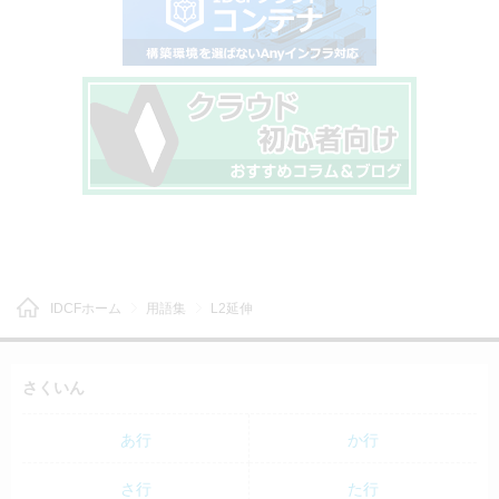
IDCFホーム
用語集
L2延伸
さくいん
あ行
か行
さ行
た行