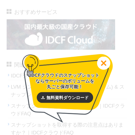
おすすめサービス
関連リンク
IDCFクラウドのスナップショット
IDCFクラウド仕様 スナップショット
ならサーバーのボリュームを
丸ごと保存可能！
LVM シンプロビジョニング(シンボリューム) & ス
ナップショット｜ブログ
無料資料ダウンロード
スナップショットは取得できますか？｜IDCFクラ
ウドFAQ
スナップショットを取得する際の注意点はありま
すか？｜IDCFクラウドFAQ