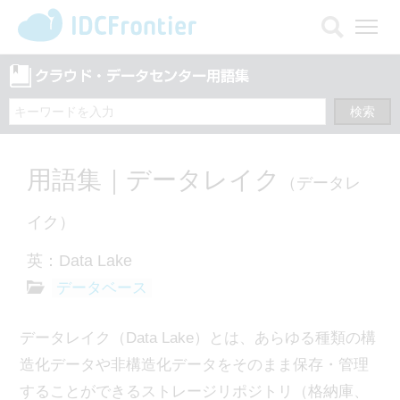
メ
ニ
ュ
ー
を
開
く
用語集｜データレイク
（データレ
イク）
英：Data Lake
データベース
データレイク（Data Lake）とは、あらゆる種類の構
造化データや非構造化データをそのまま保存・管理
することができるストレージリポジトリ（格納庫、