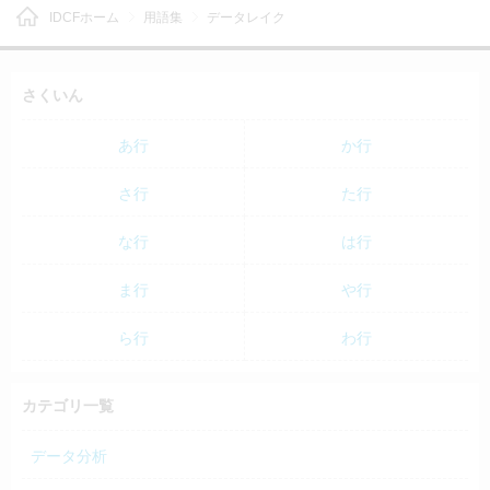
IDCFホーム
用語集
データレイク
さくいん
あ行
か行
さ行
た行
な行
は行
ま行
や行
ら行
わ行
カテゴリ一覧
データ分析