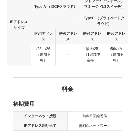
ジドファイアウォール、
Type A （IDCFクラウド）
マネージドL3スイッチ）
TypeC （プライベートク
IPアドレス
ラウド）
サイズ
IPv4アドレ
IPv6アドレ
IPv4アドレ
IPv6アドレ
ス
ス
ス
ス
/28～/26
最大/25
/56のみ
（追加不
-
（1追加申
（追加不
可）
込毎）
可）
料金
初期費用
インターネット接続
無料/1回線番号
IPアドレス割り当て
無料/1ネットワーク