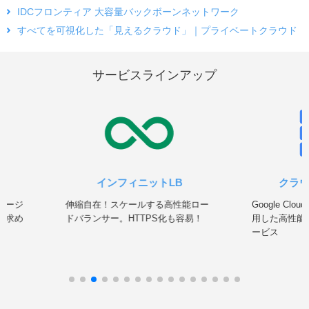
IDCフロンティア 大容量バックボーンネットワーク
すべてを可視化した「見えるクラウド」｜プライベートクラウド
サービスラインアップ
インフィニットLB
クラ
ネージ
伸縮自在！スケールする高性能ロー
Google Clou
を求め
ドバランサー。HTTPS化も容易！
用した高性能
ービス