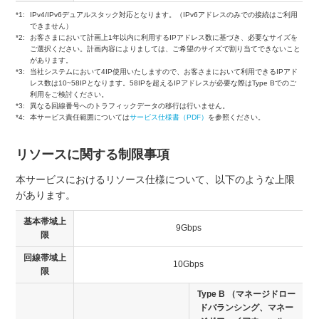
*1:
IPv4/IPv6デュアルスタック対応となります。（IPv6アドレスのみでの接続はご利用
できません）
*2:
お客さまにおいて計画上1年以内に利用するIPアドレス数に基づき、必要なサイズを
ご選択ください。計画内容によりましては、ご希望のサイズで割り当てできないこと
があります。
*3:
当社システムにおいて4IP使用いたしますので、お客さまにおいて利用できるIPアド
レス数は10~58IPとなります。58IPを超えるIPアドレスが必要な際はType Bでのご
利用をご検討ください。
*3:
異なる回線番号へのトラフィックデータの移行は行いません。
*4:
本サービス責任範囲については
サービス仕様書（PDF）
を参照ください。
リソースに関する制限事項
本サービスにおけるリソース仕様について、以下のような上限
があります。
基本帯域上
9Gbps
限
回線帯域上
10Gbps
限
Type B （マネージドロー
ドバランシング、マネー