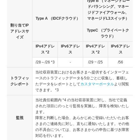
Type B （マネージドロー
ドバランシング、マネー
ジドファイアウォール、
Type A （IDCFクラウド）
マネージドL3スイッチ）
割り当てIP
TypeC （プライベートク
アドレスサ
ラウド）
イズ
IPv4アドレ
IPv6アドレ
IPv4アドレ
IPv6アドレ
ス *2
ス
ス *2
ス
/28～/26 *3
-
/29 ~ /25
/56
当社収容装置におけるお客さまへ提供するインターフェ
トラフィッ
ースのトラフィックデータを5分ごとに収集し、蓄積し
クレポート
たデータをレポートとして
カスタマーポータル
より閲覧
できます。 *3
当社責任範囲内 *4 の当社収容装置に対し、当社で定義
された項目にのっとり監視を実施し、障害を検知いたし
ます。
監視
障害と判断した場合、あらかじめご登録いただいたお客
さまのご連絡先に対し、直ちに通知いたします。その他
の不具合については、お客さまからの申告に基づき障害
対応を行います。