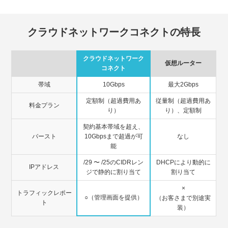
クラウドネットワークコネクトの特長
クラウドネットワーク
仮想ルーター
コネクト
帯域
10Gbps
最大2Gbps
定額制（超過費用あ
従量制（超過費用あ
料金プラン
り）
り）、定額制
契約基本帯域を超え、
バースト
10Gbpsまで超過が可
なし
能
/29 〜 /25のCIDRレン
DHCPにより動的に
IPアドレス
ジで静的に割り当て
割り当て
×
トラフィックレポー
○
（管理画面を提供）
（お客さまで別途実
ト
装）