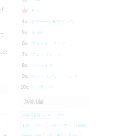
を推
SLA
グローバルIPアドレス
SaaS
れて
プロビジョニング
大企
スナップショット
アーカイブ
ポートフォワーディング
NTPサーバー
新着用語
大規模言語モデル
UTM
ゼロトラスト
メガクラウド
Redis
DevSecOps
AS
国産クラウド