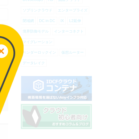
ソブリンクラウド
エンタープライズ
閉域網
DC in DC
IX
L2延伸
境界防御モデル
インターコネクト
マイグレーション
ベンダーロックイン
仮想ルーター
データレイク