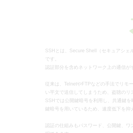
SSHとは、Secure Shell（セキ
です。
認証部分を含めネットワーク上の通信が
従来は、TelnetやFTPなどの手法で
い平文で送信してしまうため、盗聴のリ
SSHでは公開鍵暗号を利用し、共通鍵
鍵暗号を用いているため、速度低下を抑
認証の仕組みもパスワード、公開鍵、ワ