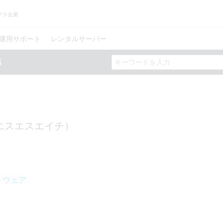
フラ企業
運用サポート
レンタルサーバー
エスエスエイチ）
トウェア