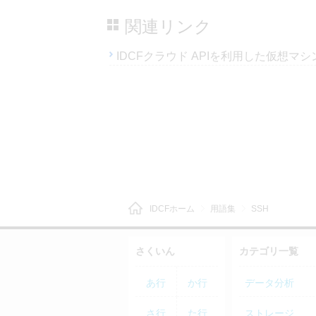
関連リンク
IDCFクラウド APIを利用した仮想マ
IDCFホーム
用語集
SSH
さくいん
カテゴリ一覧
あ行
か行
データ分析
さ行
た行
ストレージ