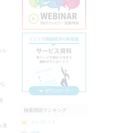
コル
のな
通
検索用語ランキング
オンプレミス
を選
SSH