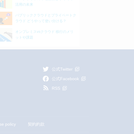
活用の未来
パブリッククラウドとプライベートク
ラウド どうやって使い分ける？
オンプレミスvsクラウド 移行のメリ
ットや課題
公式Twitter
公式Facebook
RSS
se policy
契約約款