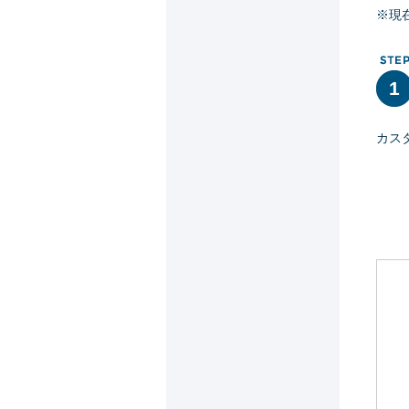
※現
1
カス