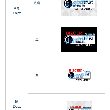
×
透過
高さ
104px
黒
白
幅
100px