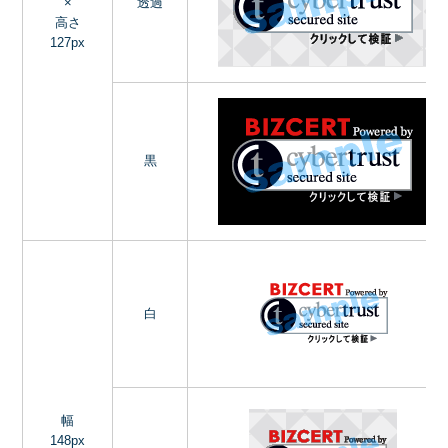
×
透過
高さ
127px
黒
白
幅
148px