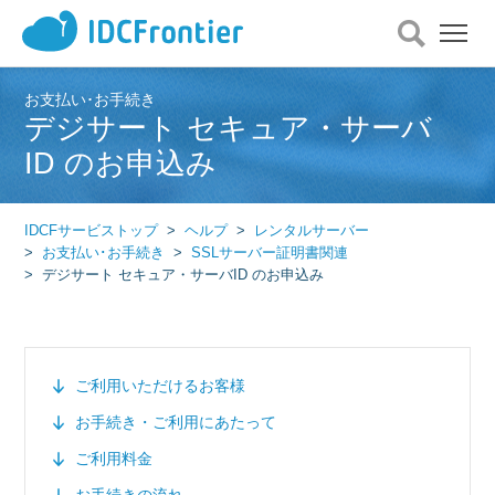
メ
ニ
ュ
ー
お支払い･お手続き
デジサート セキュア・サーバ
を
開
ID のお申込み
く
IDCFサービストップ
ヘルプ
レンタルサーバー
お支払い･お手続き
SSLサーバー証明書関連
デジサート セキュア・サーバID のお申込み
ご利用いただけるお客様
お手続き・ご利用にあたって
ご利用料金