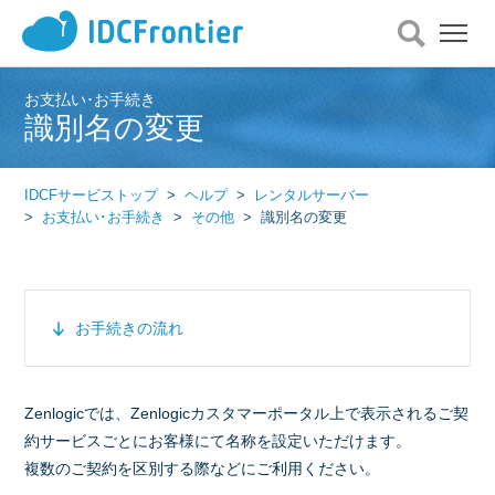
メ
ニ
ュ
ー
お支払い･お手続き
識別名の変更
を
開
く
IDCFサービストップ
ヘルプ
レンタルサーバー
お支払い･お手続き
その他
識別名の変更
お手続きの流れ
Zenlogicでは、Zenlogicカスタマーポータル上で表示されるご契
約サービスごとにお客様にて名称を設定いただけます。
複数のご契約を区別する際などにご利用ください。