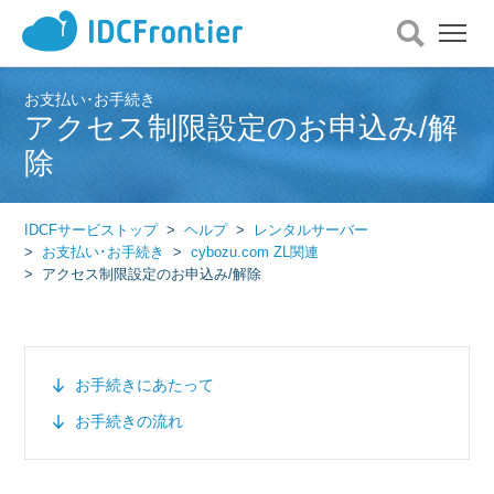
メ
ニ
ュ
ー
お支払い･お手続き
アクセス制限設定のお申込み/解
を
開
除
く
IDCFサービストップ
ヘルプ
レンタルサーバー
お支払い･お手続き
cybozu.com ZL関連
アクセス制限設定のお申込み/解除
お手続きにあたって
お手続きの流れ