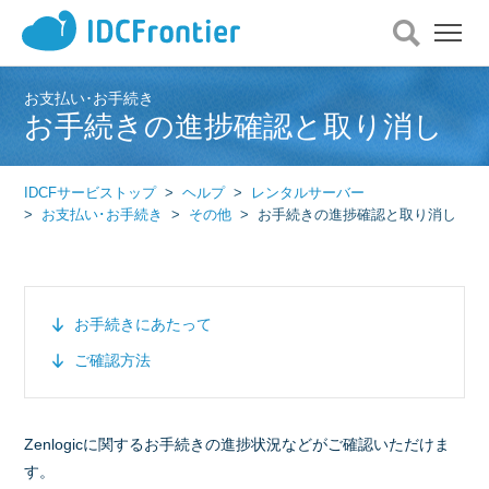
メ
ニ
ュ
ー
お支払い･お手続き
お手続きの進捗確認と取り消し
を
開
く
IDCFサービストップ
ヘルプ
レンタルサーバー
お支払い･お手続き
その他
お手続きの進捗確認と取り消し
お手続きにあたって
ご確認方法
Zenlogicに関するお手続きの進捗状況などがご確認いただけま
す。