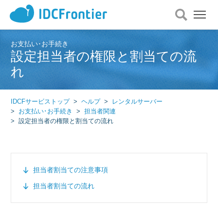
メ
ニ
ュ
ー
お支払い･お手続き
設定担当者の権限と割当ての流
を
開
れ
く
IDCFサービストップ
ヘルプ
レンタルサーバー
お支払い･お手続き
担当者関連
設定担当者の権限と割当ての流れ
担当者割当ての注意事項
担当者割当ての流れ