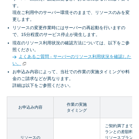
す。
現在ご利用中のサーバー環境そのままで、リソースのみを変
更します。
リソースの変更作業時にはサーバーの再起動を行いますの
で、15分程度のサービス停止が発生します。
現在のリソース利用状況の確認方法については、以下をご参
照ください。
よくあるご質問 - サーバーのリソース利用状況を確認した
い。
お申込み内容によって、当社での作業の実施タイミングや料
金のご請求などが異なります。
詳細は以下をご参照ください。
作業の実施
料
お申込み内容
タイミング
ご契約満了までの
ランとの差額料金
リソースの
リソースプランが