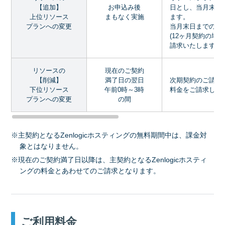
【追加】
お申込み後
日とし、当月末日
上位リソース
まもなく実施
ます。
プランへの変更
当月末日までの日
(12ヶ月契約の場
請求いたします。
リソースの
現在のご契約
【削減】
満了日の翌日
次期契約のご請求
下位リソース
午前0時～3時
料金をご請求しま
プランへの変更
の間
※主契約となるZenlogicホスティングの無料期間中は、課金対
象とはなりません。
※現在のご契約満了日以降は、主契約となるZenlogicホスティ
ングの料金とあわせてのご請求となります。
ご利用料金