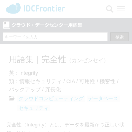
メ
ニ
ュ
ー
を
開
く
用語集｜完全性
（カンゼンセイ）
英：integrity
類：情報セキュリティ / CIA / 可用性 / 機密性 /
バックアップ / 冗長化
クラウドコンピューティング
データベース
セキュリティ
完全性（Integrity）とは、データを最新かつ正しい状