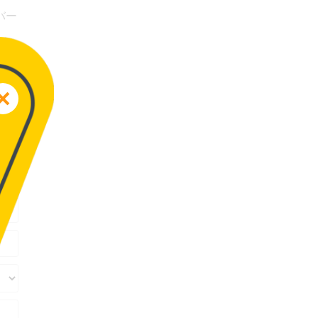
バー
配慮
バー