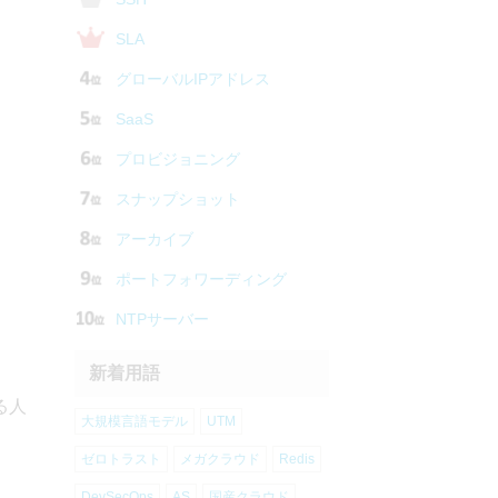
SLA
グローバルIPアドレス
SaaS
プロビジョニング
スナップショット
アーカイブ
ポートフォワーディング
NTPサーバー
新着用語
る人
大規模言語モデル
UTM
ゼロトラスト
メガクラウド
Redis
DevSecOps
AS
国産クラウド