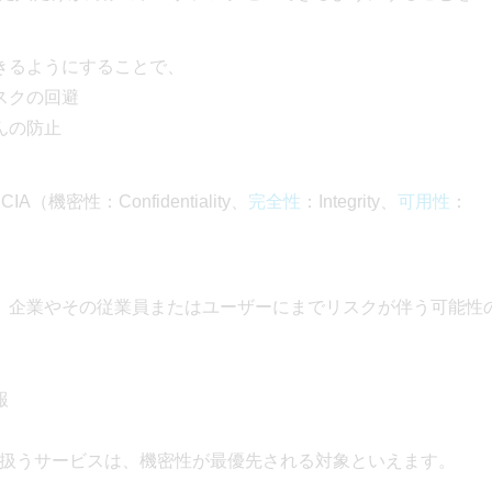
きるようにすることで、
スクの回避
んの防止
密性：Confidentiality、
完全性
：Integrity、
可用性
：
、企業やその従業員またはユーザーにまでリスクが伴う可能性
報
く扱うサービスは、機密性が最優先される対象といえます。