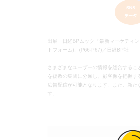
出展：日経BPムック『最新マーケティン
トフォーム)」(P66-P67)／日経BP社
さまざまなユーザーの情報を総合するこ
を複数の集団に分類し、顧客像を把握す
広告配信が可能となります。また、新た
す。