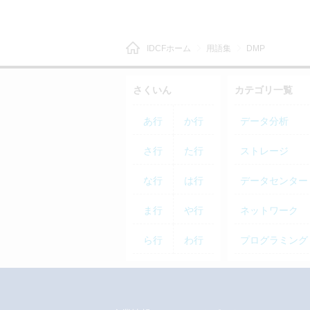
IDCFホーム
用語集
DMP
さくいん
カテゴリ一覧
あ行
か行
データ分析
さ行
た行
ストレージ
な行
は行
データセンター
ま行
や行
ネットワーク
ら行
わ行
プログラミング