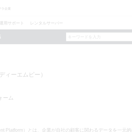
フラ企業
運用サポート
レンタルサーバー
ディーエムピー）
ォーム
ment Platform）とは、企業が自社の顧客に関わるデータを一元