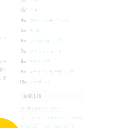
SLA
グローバルIPアドレス
SaaS
ラッ
プロビジョニング
スナップショット
ザー
アーカイブ
適な
ポートフォワーディング
りま
NTPサーバー
新着用語
大規模言語モデル
UTM
ゼロトラスト
メガクラウド
Redis
DevSecOps
AS
国産クラウド