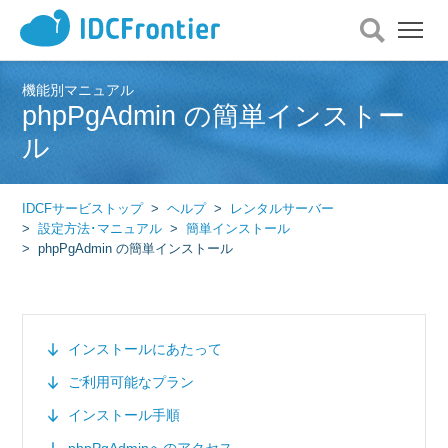
メ
ニ
ュ
ー
機能別マニュアル
phpPgAdmin の簡単インストー
を
開
ル
く
IDCFサービストップ
ヘルプ
レンタルサーバー
設定方法･マニュアル
簡単インストール
phpPgAdmin の簡単インストール
インストールにあたって
ご利用可能なプラン
インストール手順