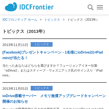
メ
ニ
ュ
IDCフロンティア ホーム
>
トピックス
>
トピックス（2013年）
ー
を
トピックス（2013年）
開
く
トピックス
2013年11月11日
[Facebook]プレゼントキャンペーン - 1名様にioDrive2かiPad
miniが当たる！
当たったあなたはどちらを選びますか？フュージョンアイオー社製
「ioDrive2」またはスティーブ・ウォズニアック氏のサイン入り「iPad
mini」
トピックス
2013年11月01日
ioDrive搭載サーバー メモリ無償アップグレードキャンペーン
開催のお知らせ