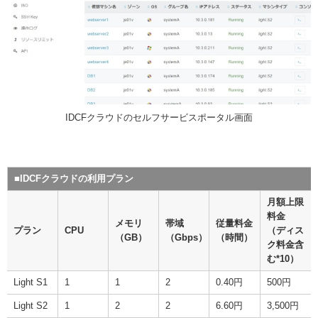
IDCFクラウドのセルフサービスポータル画面
■IDCFクラウドの利用プラン
月額上限
料金
メモリ
帯域
従量料金
プラン
CPU
（ディス
（GB）
（Gbps）
（時間）
ク料金含
む*10）
Light S1
1
1
2
0.40円
500円
Light S2
1
2
2
6.60円
3,500円