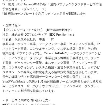
*9 出典：IDC Japan,2014年4月「国内パブリッククラウドサービス市場
予測を発表」（プレスリリース）
*10 標準のテンプレートを利用しディスク容量が15GBの場合
＜企業情報＞
【IDCフロンティアについて】（http://www.idcf.jp）
社名：株式会社IDCフロンティア（IDC Frontier Inc.）
代表者：代表取締役社長 中山 一郎
事業内容：クラウド事業、データセンター事業、ホスティング事業、IP
ネットワーク事業、コンサルティング、システム構築・運営、その他
株式会社IDCフロンティアは、Yahoo! JAPANグループのクラウドコンピ
ューティングとデータセンター事業を担う戦略的子会社として、クラウ
ド事業、データセンター事業、ホスティング事業、IPネットワーク事
業、コンサルティング、システム構築・運営を事業内容とし、日本のビ
ジネスシーンの発展と活性化を支える情報技術基盤を提供しています。
長年の経験で培った高信頼データセンターを全国で運用しており、
SaaS/PaaS/IaaSに代表される高付加価値サービスの開発と提供に取り組
み、ビジネスユーザーのクラウドコンピューティングやオープンプラッ
トフォームの利活用を推進しています。
＜サービスに関する問い合わせ先＞
■IDCフロンティア カスタマーデスク