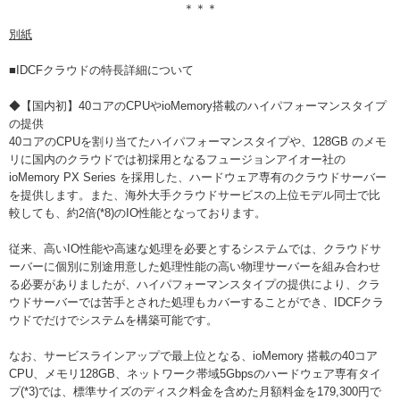
＊＊＊
別紙
■IDCFクラウドの特長詳細について
◆【国内初】40コアのCPUやioMemory搭載のハイパフォーマンスタイプ
の提供
40コアのCPUを割り当てたハイパフォーマンスタイプや、128GB のメモ
リに国内のクラウドでは初採用となるフュージョンアイオー社の
ioMemory PX Series を採用した、ハードウェア専有のクラウドサーバー
を提供します。また、海外大手クラウドサービスの上位モデル同士で比
較しても、約2倍(*8)のIO性能となっております。
従来、高いIO性能や高速な処理を必要とするシステムでは、クラウドサ
ーバーに個別に別途用意した処理性能の高い物理サーバーを組み合わせ
る必要がありましたが、ハイパフォーマンスタイプの提供により、クラ
ウドサーバーでは苦手とされた処理もカバーすることができ、IDCFクラ
ウドでだけでシステムを構築可能です。
なお、サービスラインアップで最上位となる、ioMemory 搭載の40コア
CPU、メモリ128GB、ネットワーク帯域5Gbpsのハードウェア専有タイ
プ(*3)では、標準サイズのディスク料金を含めた月額料金を179,300円で