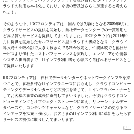
ラウドの利用も本格化しており、今後の普及はさらに加速すると考えら
れます。
そのような中、IDCフロンティアは、国内では先駆けとなる2009年6月に
クラウドサービスの提供を開始し、自社データセンターでの一貫運用な
ど高品質なサービスを提供してまいりました。IDCFクラウドは2011年9
月に提供を開始したセルフサービス型クラウドの後継となり、クラウド
導入時の比較検討で大きく抜きんでる料金設定と、性能比較でも他社サ
ービスより優れたコストパフォーマンスを実現し、エンジニアから情報
システム担当者まで、ITインフラ利用者から幅広く選ばれるサービスとし
て提供いたします。
IDCフロンティアは、自社でデータセンターやネットワークインフラを持
つことで、多種多様なITインフラニーズにお応えし、クラウドコンピュー
ティングやデータセンターなどの提供を通じて、ITインフラパートナーと
してお客様の事業の成長に寄与してまいりました。今後はクラウドコン
ピューティングとオブジェクトストレージに加え、リレーショナルデー
タベースや、コンテンツキャッシュなど、クラウドサービスの更なるラ
インアップを拡充・強化し、お客さまのITインフラ利用に革新をもたらす
サービスの提供に取り組んでまいります。
以上