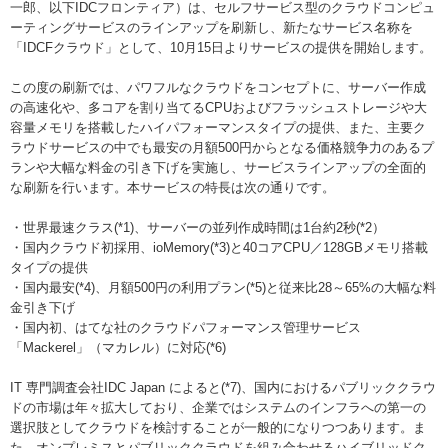
一郎、以下IDCフロンティア）は、セルフサービス型のクラウドコンピュ
ーティングサービスのラインアップを刷新し、新たなサービス名称を
「IDCFクラウド」として、10月15日よりサービスの提供を開始します。
この度の刷新では、パワフルなクラウドをコンセプトに、サーバー作成
の高速化や、多コアを割り当てるCPUおよびフラッシュストレージや大
容量メモリを搭載したハイパフォーマンスタイプの提供、また、主要ク
ラウドサービスの中でも最安の月額500円からとなる価格競争力のあるプ
ランや大幅な料金の引き下げを実施し、サービスラインアップの全面的
な刷新を行います。本サービスの特長は次の通りです。
・世界最速クラス(*1)、サーバーの並列作成時間は1台約2秒(*2）
・国内クラウド初採用、ioMemory(*3)と40コアCPU／128GBメモリ搭載
タイプの提供
・国内最安(*4)、月額500円の利用プラン(*5)と従来比28～65%の大幅な料
金引き下げ
・国内初、はてな社のクラウドパフォーマンス管理サービス
「Mackerel」（マカレル）に対応(*6)
IT 専門調査会社IDC Japan によると(*7)、国内におけるパブリッククラウ
ドの市場は年々拡大しており、企業ではシステムのインフラへの第一の
選択肢としてクラウドを検討することが一般的になりつつあります。ま
た、オンプレミスとパブリッククラウドを組み合わせるハイブリッドク