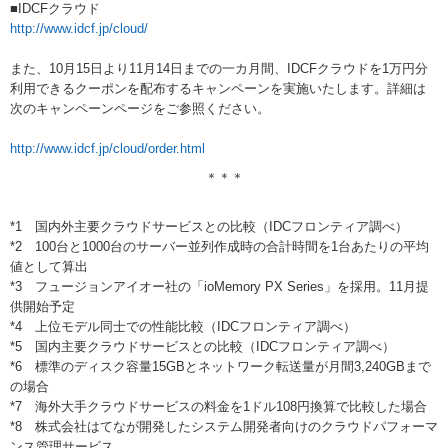
■IDCFクラウド
http://www.idcf.jp/cloud/
また、10月15日より11月14日までの一カ月間、IDCFクラウドを1万円分
利用できるクーポンを配布するキャンペーンを実施いたします。詳細は
次のキャンペーンページをご参照ください。
http://www.idcf.jp/cloud/order.html
＊＊＊
*1 国内外主要クラウドサービスとの比較（IDCフロンティア調べ）
*2 100台と1000台のサーバー並列作成時の合計時間を1台あたりの平均
値として算出
*3 フュージョンアイオー社の「ioMemory PX Series」を採用。11月提
供開始予定
*4 上位モデル同士での性能比較（IDCフロンティア調べ）
*5 国内主要クラウドサービスとの比較（IDCフロンティア調べ）
*6 標準のディスク容量15GBとネットワーク転送量が月間3,240GBまで
の場合
*7 海外大手クラウドサービスの料金を1ドル108円換算で比較した場合
*8 株式会社はてなが開発したシステム開発者向けのクラウドパフォーマ
ンス管理サービス