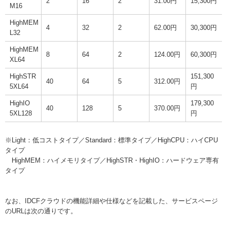
2
16
2
31.00円
15,300円
M16
HighMEM
4
32
2
62.00円
30,300円
L32
HighMEM
8
64
2
124.00円
60,300円
XL64
HighSTR
151,300
40
64
5
312.00円
5XL64
円
HighIO
179,300
40
128
5
370.00円
5XL128
円
※Light：低コストタイプ／Standard：標準タイプ／HighCPU：ハイCPU
タイプ
HighMEM：ハイメモリタイプ／HighSTR・HighIO：ハードウェア専有
タイプ
なお、IDCFクラウドの機能詳細や仕様などを記載した、サービスページ
のURLは次の通りです。