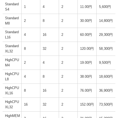
Standard
1
4
2
11.00円
5,600円
S4
Standard
2
8
2
30.00円
14,800円
M8
Standard
4
16
2
60.00円
29,300円
L16
Standard
8
32
2
120.00円
58,300円
XL32
HighCPU
2
4
2
19.00円
9,500円
M4
HighCPU
4
8
2
38.00円
18,600円
L8
HighCPU
8
16
2
76.00円
36,900円
XL16
HighCPU
16
32
2
152.00円
73,500円
XL32
HighMEM