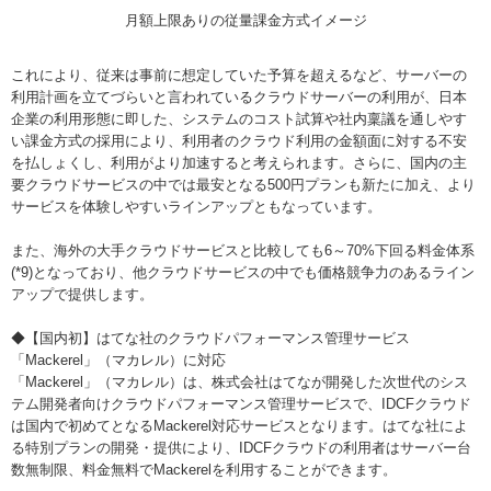
月額上限ありの従量課金方式イメージ
これにより、従来は事前に想定していた予算を超えるなど、サーバーの
利用計画を立てづらいと言われているクラウドサーバーの利用が、日本
企業の利用形態に即した、システムのコスト試算や社内稟議を通しやす
い課金方式の採用により、利用者のクラウド利用の金額面に対する不安
を払しょくし、利用がより加速すると考えられます。さらに、国内の主
要クラウドサービスの中では最安となる500円プランも新たに加え、より
サービスを体験しやすいラインアップともなっています。
また、海外の大手クラウドサービスと比較しても6～70%下回る料金体系
(*9)となっており、他クラウドサービスの中でも価格競争力のあるライン
アップで提供します。
◆【国内初】はてな社のクラウドパフォーマンス管理サービス
「Mackerel」（マカレル）に対応
「Mackerel」（マカレル）は、株式会社はてなが開発した次世代のシス
テム開発者向けクラウドパフォーマンス管理サービスで、IDCFクラウド
は国内で初めてとなるMackerel対応サービスとなります。はてな社によ
る特別プランの開発・提供により、IDCFクラウドの利用者はサーバー台
数無制限、料金無料でMackerelを利用することができます。