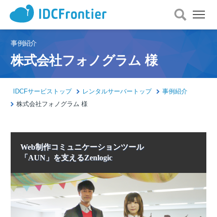
メ
ニ
ュ
ー
事例紹介
を
株式会社フォノグラム 様
開
く
IDCFサービストップ
レンタルサーバートップ
事例紹介
株式会社フォノグラム 様
Web制作コミュニケーションツール
「AUN」を支えるZenlogic