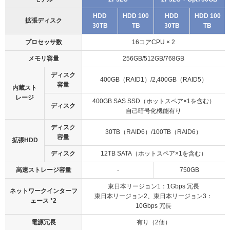
HDD
HDD 100
HDD
HDD 100
拡張ディスク
30TB
TB
30TB
TB
プロセッサ数
16コアCPU × 2
メモリ容量
256GB/512GB/768GB
ディスク
400GB（RAID1）/2,400GB（RAID5）
容量
内蔵スト
レージ
400GB SAS SSD
（ホットスペア×1を含む）
ディスク
自己暗号化機能有り
ディスク
30TB（RAID6）/100TB（RAID6）
容量
拡張HDD
ディスク
12TB SATA
（ホットスペア×1を含む）
高速ストレージ容量
-
750GB
東日本リージョン1：1Gbps 冗長
ネットワークインターフ
東日本リージョン2、東日本リージョン3：
ェース *2
10Gbps 冗長
電源冗長
有り（2個）