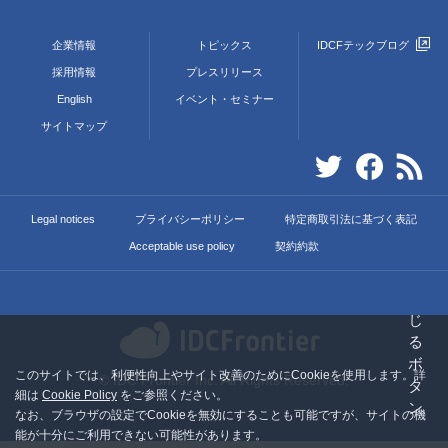
企業情報
トピックス
IDCFテックブログ
採用情報
プレスリリース
English
イベント・セミナー
サイトマップ
Legal notices
プライバシーポリシー
特定商取引法に基づく表記
Acceptable use policy
契約約款
このサイトでは、利便性向上やサイト改善のためにCookieを使用します。詳
© IDC Frontier Inc. All Rights Reserved.
細は
Cookie Policy
をご参照ください。
なお、ブラウザの設定でCookieを無効にすることも可能ですが、サイトの機
能が十分にご利用できない可能性があります。