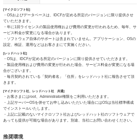
[マイクロソフト社]
・OSおよびデータベースは、IDCFが定める所定のバージョンに限り提供させ
ていただきます。
・年に1回ライセンスの製品使用権および費用の変更が行われるため、毎年、サ
ービス料金が変更になる場合があります。
・ソフトウェア自体のサポートは含まれていません。アプリケーション、OSの
設定、検証、運用などはお客さまにて実施ください。
[レッドハット社]
・OSは、IDCFが定める所定のバージョンに限り提供させていただきます。
・製品使用権および費用の変更が行われた場合、サービス料金が変更になる場
合がございます。
・毎月契約されている「契約者名」「住所」をレッドハット社に報告させて頂
きます。
[マイクロソフト社、レッドハット社 共通]
・お客さまにはroot、Administrator権限をご利用いただきます。
・上記サーバーOSを併せてお申し込みいただいた場合にはOSは当社標準構成
でインストールいたします。
・上記に記載のないマイクロソフト社およびレッドハット社のソフトウェアで
あっても提供が可能な場合があります。別途、当社にお問い合わせください。
推奨環境