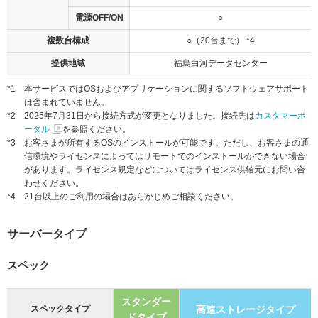
電源OFF/ON
○
複数台構成
○（20台まで） *4
提供地域
福島白河データセンター
*1
本サービスではOSおよびアプリケーションに関するソフトウェアサポート
は含まれていません。
*2
2025年7月31日から接続方式が変更となりました。接続先は
カスタマーポ
ータル
を参照ください。
*3
お客さまが所有するOSのインストールが可能です。ただし、お客さまの通
信環境やライセンスによってはリモートでのインストールができない場合
があります。ライセンス規定などについてはライセンス供給元にお問い合
わせください。
*4
21台以上のご利用の場合はあらかじめご相談ください。
サーバータイプ
スペック
スタンダー
スペックタイプ
高速ストレージ
タイプ
ドタイプ