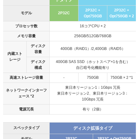
2P32C +
2P32C +
モデル
2P32C
Opt750GB
Opt750
GB × 2
プロセッサ数
16コアCPU × 2
メモリ容量
256GB/512GB/768GB
ディスク
400GB（RAID1）/2,400GB（RAID5）
容量
内蔵スト
レージ
ディスク
400GB SAS SSD
（ホットスペア×1を含む）
構成
自己暗号化機能有り
高速ストレージ容量
-
750GB
750GB × 2 *1
東日本リージョン1：1Gbps 冗長
ネットワークインターフ
東日本リージョン2、東日本リージョン3：
ェース *2
10Gbps 冗長
電源冗長
有り（2個）
スペックタイプ
ディスク拡張タイプ
モデル
2P32C
2P32C + Opt750GB