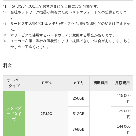
*1
RAIDなどはOS上でお客さまにて自由に設定可能です。
*2
当社ネットワーク機器が共有のためベストエフォートでの提供となりま
す。
※
サービス申込後にCPU/メモリ/ディスクの増設/削減などの変更はできませ
ん。
※
本サービスで使用するハードウェアは変更する場合があります。
※
メーカー在庫、当社在庫状況によりご提供できない場合があります。あら
かじめご了承ください。
料金
サーバー
モデル
メモリ
初期費用
月額費用
タイプ
115,000
256GB
円
スタンダ
129,000
ードタイ
2P32C
512GB
円
プ
144,000
768GB
円